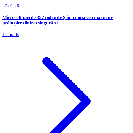
30.01.26
Microsoft pierde 357 miliarde $ în a doua cea mai mare
prăbușire dintr-o singură zi
1 Impuls