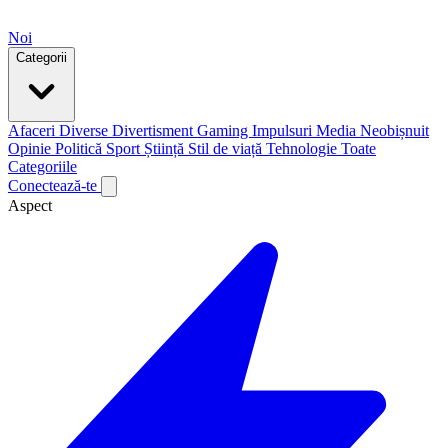
Noi
Categorii
Afaceri
Diverse
Divertisment
Gaming
Impulsuri
Media
Neobișnuit
Opinie
Politică
Sport
Știință
Stil de viață
Tehnologie
Toate
Categoriile
Conectează-te
Aspect