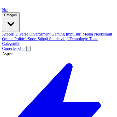
Noi
Categorii
Afaceri
Diverse
Divertisment
Gaming
Impulsuri
Media
Neobișnuit
Opinie
Politică
Sport
Știință
Stil de viață
Tehnologie
Toate
Categoriile
Conectează-te
Aspect