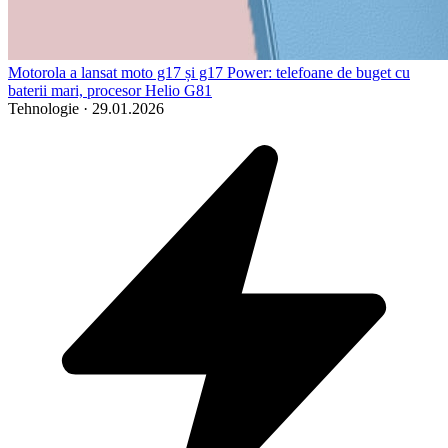
Motorola a lansat moto g17 și g17 Power: telefoane de buget cu
baterii mari, procesor Helio G81
Tehnologie
·
29.01.2026