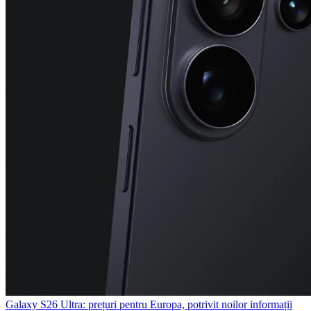
Galaxy S26 Ultra: prețuri pentru Europa, potrivit noilor informații