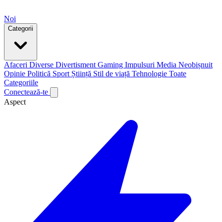
Noi
Categorii
Afaceri
Diverse
Divertisment
Gaming
Impulsuri
Media
Neobișnuit
Opinie
Politică
Sport
Știință
Stil de viață
Tehnologie
Toate
Categoriile
Conectează-te
Aspect